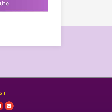
เรา
book
Youtube
Envelope