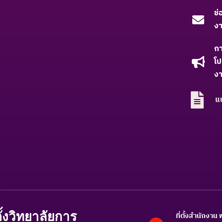
ช่
ง
ก
โป
งา
แ
้งวิทยาลัยการ
ที่ตั้งสำนักงา